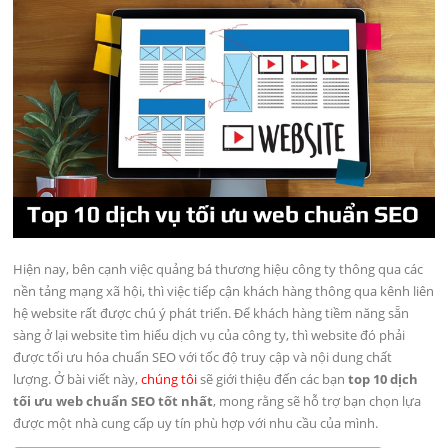
Hiện nay, bên cạnh việc quảng bá thương hiệu công ty thông qua các
nền tảng mạng xã hội, thì việc tiếp cận khách hàng thông qua kênh liên
hệ website rất được chú ý phát triển. Để khách hàng tiềm năng sẵn
sàng ở lại website tìm hiểu dịch vụ của công ty, thì website đó phải
được tối ưu hóa chuẩn SEO với tốc độ truy cập và nội dung chất
lượng. Ở bài viết này,
chúng tôi
sẽ giới thiệu đến các bạn
top 10 dịch
tối ưu web chuẩn SEO tốt nhất
, mong rằng sẽ hỗ trợ bạn chọn lựa
được một nhà cung cấp uy tín phù hợp với nhu cầu của mình.