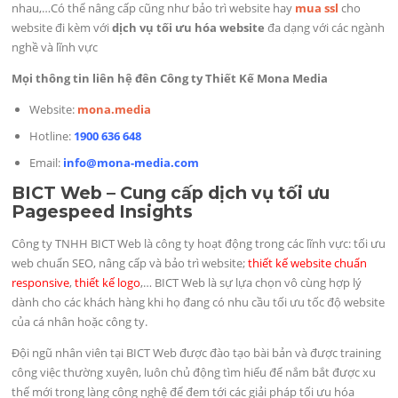
nhau,…Có thể nâng cấp cũng như bảo trì website hay
mua ssl
cho
website đi kèm với
dịch vụ tối ưu hóa website
đa dạng với các ngành
nghề và lĩnh vực
Mọi thông tin liên hệ đên Công ty Thiết Kế Mona Media
Website:
mona.media
Hotline:
1900 636 648
Email:
info@mona-media.com
BICT Web – Cung cấp dịch vụ tối ưu
Pagespeed Insights
Công ty TNHH BICT Web là công ty hoạt động trong các lĩnh vực: tối ưu
web chuẩn SEO, nâng cấp và bảo trì website;
thiết kế website chuẩn
responsive
,
thiết kế logo
,… BICT Web là sự lựa chọn vô cùng hợp lý
dành cho các khách hàng khi họ đang có nhu cầu tối ưu tốc độ website
của cá nhân hoặc công ty.
Đội ngũ nhân viên tại BICT Web được đào tạo bài bản và được training
công việc thường xuyên, luôn chủ động tìm hiểu để nắm bắt được xu
thế mới trong làng công nghệ để đem tới các giải pháp tối ưu hóa