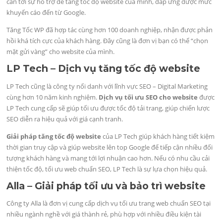
cần tới sự hỗ trợ để tăng tốc độ website của mình, đáp ứng được mức
khuyến cáo đến từ Google.
Tăng Tốc WP đã hợp tác cùng hơn 100 doanh nghiệp, nhận được phản
hồi khá tích cực của khách hàng. Đây cũng là đơn vị bạn có thể “chọn
mặt gửi vàng” cho website của mình.
LP Tech – Dịch vụ tăng tốc độ website
LP Tech cũng là công ty nổi danh với lĩnh vực SEO – Digital Marketing
cùng hơn 10 năm kinh nghiệm.
Dịch vụ tối ưu SEO cho website
được
LP Tech cung cấp sẽ giúp tối ưu được tốc độ tải trang, giúp chiến lược
SEO diễn ra hiệu quả với giá cạnh tranh.
Giải pháp tăng tốc độ website
của LP Tech giúp khách hàng tiết kiệm
thời gian truy cập và giúp website lên top Google để tiếp cận nhiều đối
tượng khách hàng và mang tới lợi nhuận cao hơn. Nếu có nhu cầu cải
thiện tốc độ, tối ưu web chuẩn SEO, LP Tech là sự lựa chọn hiệu quả.
Alla – Giải pháp tối ưu và bảo trì website
Công ty Alla là đơn vị cung cấp dịch vụ tối ưu trang web chuẩn SEO tại
nhiều ngành nghề với giá thành rẻ, phù hợp với nhiều điều kiện tài