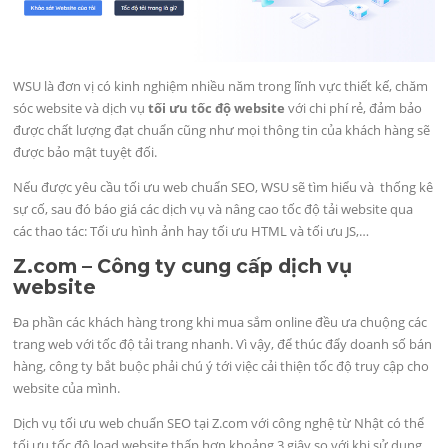
WSU là đơn vị có kinh nghiệm nhiều năm trong lĩnh vực thiết kế, chăm
sóc website và dịch vụ
tối ưu tốc độ website
với chi phí rẻ, đảm bảo
được chất lượng đạt chuẩn cũng như mọi thông tin của khách hàng sẽ
được bảo mật tuyệt đối.
Nếu được yêu cầu tối ưu web chuẩn SEO, WSU sẽ tìm hiểu và thống kê
sự cố, sau đó báo giá các dịch vụ và nâng cao tốc độ tải website qua
các thao tác: Tối ưu hình ảnh hay tối ưu HTML và tối ưu JS,…
Z.com – Công ty cung cấp dịch vụ
website
Đa phần các khách hàng trong khi mua sắm online đều ưa chuộng các
trang web với tốc độ tải trang nhanh. Vì vậy, để thúc đẩy doanh số bán
hàng, công ty bắt buộc phải chú ý tới việc cải thiện tốc độ truy cập cho
website của mình.
Dịch vụ tối ưu web chuẩn SEO tại Z.com với công nghệ từ Nhật có thể
tối ưu tốc độ load website thấp hơn khoảng 3 giây so với khi sử dụng