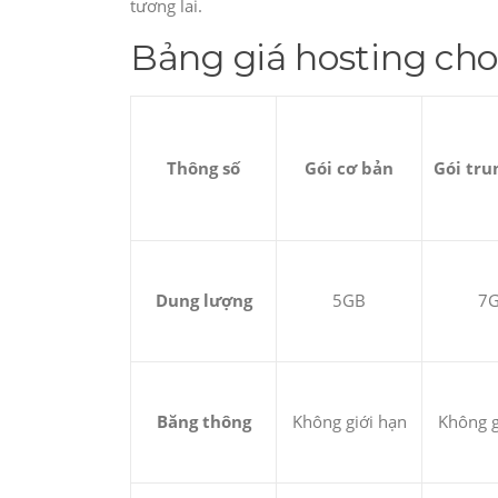
tương lai.
Bảng giá
hosting
cho
Thông số
Gói cơ bản
Gói tru
Dung lượng
5GB
7
Băng thông
Không giới hạn
Không g