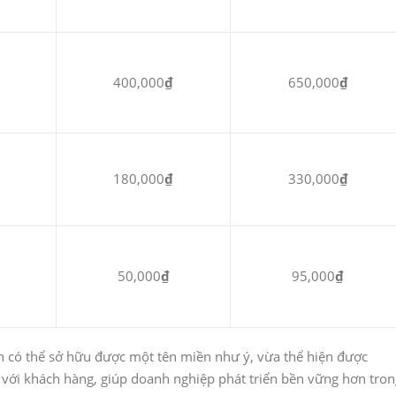
400,000
₫
650,000
₫
180,000
₫
330,000
₫
50,000
₫
95,000
₫
bạn có thể sở hữu được một tên miền như ý, vừa thể hiện được
 với khách hàng, giúp doanh nghiệp phát triển bền vững hơn tron