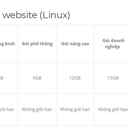
 website (Linux)
Gói doanh
ng bình
Gói phổ thông
Gói nâng cao
nghiệp
GB
9GB
12GB
15GB
iới hạn
Không giới hạn
Không giới hạn
Không giới hạn