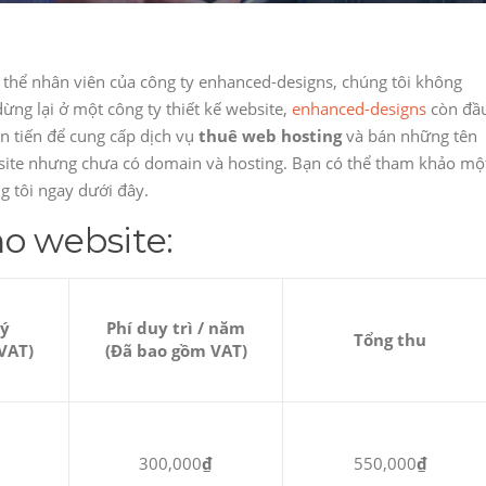
p thể nhân viên của công ty enhanced-designs, chúng tôi không
ng lại ở một công ty thiết kế website,
enhanced-designs
còn đầ
n tiến để cung cấp dịch vụ
thuê web hosting
và bán những tên
ite nhưng chưa có domain và hosting. Bạn có thể tham khảo mộ
ng tôi ngay dưới đây.
o website:
ký
Phí duy trì / năm
Tổng thu
VAT)
(Đã bao gồm VAT)
300,000
₫
550,000
₫