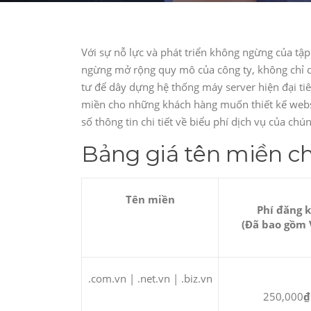
Với sự nỗ lực và phát triển không ngừng của tậ
ngừng mở rộng quy mô của công ty, không chỉ dừ
tư để dây dựng hệ thống máy server hiện đại tiê
miền cho những khách hàng muốn thiết kế webs
số thông tin chi tiết về biểu phí dịch vụ của chú
Bảng giá tên miền ch
Tên miền
Phí đăng 
(Đã bao gồm 
.com.vn | .net.vn | .biz.vn
250,000
₫