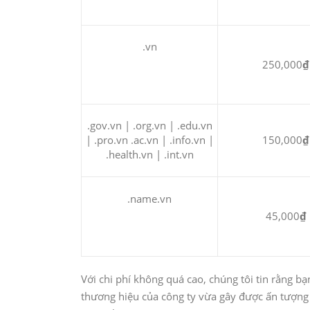
.vn
250,000
₫
.gov.vn | .org.vn | .edu.vn
| .pro.vn .ac.vn | .info.vn |
150,000
₫
.health.vn | .int.vn
.name.vn
45,000
₫
Với chi phí không quá cao, chúng tôi tin rằng 
thương hiệu của công ty vừa gây được ấn tượng