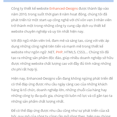
Công ty thiết kế website
Enhanced-Designs
được thành lập vào
năm 2010, trong suốt thời gian 8 năm hoạt động, chúng tôi đã
phát triển từ một start-up công nghệ với chỉ vỏn vẹn 3 nhân viên
trở thành một trong những công ty cung cấp dịch vụ thiết kế
website chuyên nghiệp và uy tín nhất hiện nay.
Với đội ngũ nhân viên trẻ, đam mê và sáng tạo, cùng với việc áp
dụng những công nghệ tiên tiến và mạnh mẽ trong thiết kế
website như ngôn ngữ .NET,
PHP
, HTML5, CSS3,… Chúng tôi đã
tạo ra những sản phẩm độc đáo, giúp nhiều doanh nghiệp sở hữu
được những website chất lượng cao với đầy đủ tính năng những
chi phí rất hợp lý.
Hiện nay, Enhanced-Designs vẫn đang không ngừng phát triển để
có thể đáp ứng được nhu cầu ngày càng cao của những khách
hàng là tổ chức, doanh nghiệp lớn, những chuỗi của hàng hay
những công ty đa quốc gia, chúng tôi luôn nổ lực và cố gắn tạo ta
những sản phẩm chất lượng nhất.
Để có thể đáp ứng được nhu cầu cũng như sự phát triển của xã
hội, quy mô của công ty cũng cần mở rộng theo, hiện nay chúng