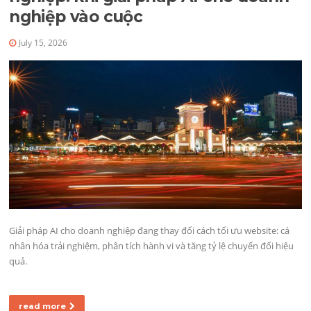
nghiệp vào cuộc
July 15, 2026
Giải pháp AI cho doanh nghiệp đang thay đổi cách tối ưu website: cá
nhân hóa trải nghiệm, phân tích hành vi và tăng tỷ lệ chuyển đổi hiệu
quả.
read more