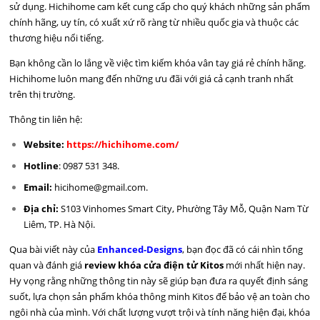
sử dụng. Hichihome cam kết cung cấp cho quý khách những sản phẩm
chính hãng, uy tín, có xuất xứ rõ ràng từ nhiều quốc gia và thuộc các
thương hiệu nổi tiếng.
Bạn không cần lo lắng về việc tìm kiếm khóa vân tay giá rẻ chính hãng.
Hichihome luôn mang đến những ưu đãi với giá cả cạnh tranh nhất
trên thị trường.
Thông tin liên hệ:
Website:
https://hichihome.com/
Hotline
: 0987 531 348.
Email:
hicihome@gmail.com
.
Địa chỉ:
S103 Vinhomes Smart City, Phường Tây Mỗ, Quận Nam Từ
Liêm, TP. Hà Nội.
Qua bài viết này của
Enhanced-Designs
, bạn đọc đã có cái nhìn tổng
quan và đánh giá
review khóa cửa điện tử Kitos
mới nhất hiện nay.
Hy vọng rằng những thông tin này sẽ giúp bạn đưa ra quyết định sáng
suốt, lựa chọn sản phẩm khóa thông minh Kitos để bảo vệ an toàn cho
ngôi nhà của mình. Với chất lượng vượt trội và tính năng hiện đại, khóa