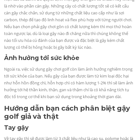
là nhờ vào phần cán gậy. Những cây có chất lượng tốt sẽ có kết cấu
cán gậy chắc chắn, sử dụng từ những chất liệu cao cấp như là sợi
carbon, thép để tạo độ linh hoạt và flex phù hợp với từng người chơi.
Nếu bạn chọn phải gậy chơi gôn có chất lượng kém thì mọi thứ hoàn
toàn ngược lại, dù là loại gậy nào đi chăng nữa thì chúng không thể
nào tối ưu hóa cú đánh của bạn được và đặc biệt là gậy kém chất
lượng có thể bị hỏng hoặc bị gãy bất kỳ lúc nào.
Ảnh hưởng tới sức khỏe
Ngoài ra, việc sử dụng gậy chơi golf còn làm ảnh hưởng nghiêm trọng
tới sức khỏe của bạn. Nếu gậy của bạn được làm từ kim loại độc hại
như hỗn hồn đồng chì, hỗn hợp chì có hàm lượng 1-2% thì sẽ làm ảnh
hưởng tới hệ thần kinh, thận, gan và thậm chí là có khả năng tích tụ
độc tố trong cơ thể khi bạn sử dụng trong khoảng thời gian dài.
Hướng dẫn bạn cách phân biệt gậy
golf giả và thật
Tay gậy
Về tay gậy thì sẽ được làm từ 3 chất liệu như là cao su, polyme hoặc là