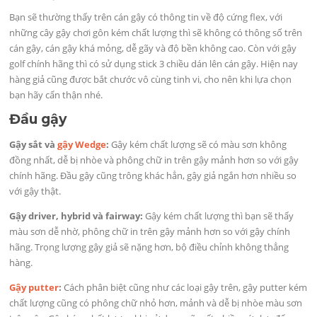
Bạn sẽ thường thấy trên cán gậy có thông tin về độ cứng flex, với
những cây gậy chơi gôn kém chất lượng thì sẽ không có thông số trên
cán gậy, cán gậy khá mỏng, dễ gãy và độ bền không cao. Còn với gậy
golf chính hãng thì có sử dụng stick 3 chiều dán lên cán gậy. Hiện nay
hàng giả cũng được bắt chước vô cùng tinh vi, cho nên khi lựa chọn
bạn hãy cẩn thận nhé.
Đầu gậy
Gậy sắt và
gậy Wedge
:
Gậy kém chất lượng sẽ có màu sơn không
đồng nhất, dễ bị nhòe và phông chữ in trên gậy mảnh hơn so với gậy
chính hãng. Đầu gậy cũng trông khác hẳn, gậy giả ngắn hơn nhiều so
với gậy thật.
Gậy driver, hybrid và fairway:
Gậy kém chất lượng thì bạn sẽ thấy
màu sơn dễ nhờ, phông chữ in trên gậy mảnh hơn so với gậy chính
hãng. Trọng lượng gậy giả sẽ nặng hơn, bộ điều chỉnh không thẳng
hàng.
Gậy putter
:
Cách phân biệt cũng như các loại gậy trên, gậy putter kém
chất lượng cũng có phông chữ nhỏ hơn, mảnh và dễ bị nhòe màu sơn