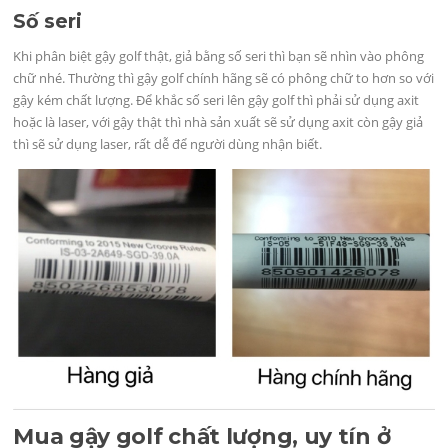
Số seri
Khi phân biệt gậy golf thật, giả bằng số seri thì bạn sẽ nhìn vào phông
chữ nhé. Thường thì gậy golf chính hãng sẽ có phông chữ to hơn so với
gậy kém chất lượng. Để khắc số seri lên gậy golf thì phải sử dụng axit
hoặc là laser, với gậy thật thì nhà sản xuất sẽ sử dụng axit còn gậy giả
thì sẽ sử dụng laser, rất dễ để người dùng nhận biết.
Mua gậy golf chất lượng, uy tín ở