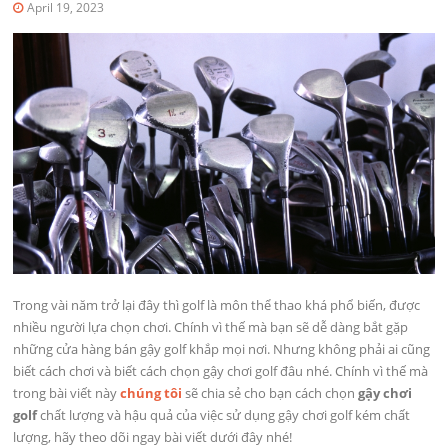
April 19, 2023
Trong vài năm trở lại đây thì golf là môn thể thao khá phổ biến, được
nhiều người lựa chọn chơi. Chính vì thế mà bạn sẽ dễ dàng bắt gặp
những cửa hàng bán gậy golf khắp mọi nơi. Nhưng không phải ai cũng
biết cách chơi và biết cách chọn gậy chơi golf đâu nhé. Chính vì thế mà
trong bài viết này
chúng tôi
sẽ chia sẻ cho bạn cách chọn
gậy chơi
golf
chất lượng và hậu quả của việc sử dụng gậy chơi golf kém chất
lượng, hãy theo dõi ngay bài viết dưới đây nhé!