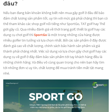
đâu?
Nếu bạn đang băn khoăn không biết nên mua gậy golf ở đâu để bảo
đảm chất lượng sản phẩm tốt, uy tín với mức giá phải chăng thì bạn có
thể tham khảo các shop golf nổi tiếng như SportGo, TAT golf hay Thế
giới gậy cũ. Qua nhiều đánh giá về thời trang golf, thiết bị golf hay các
dụng cụ chơi golf thì
SportGo
là một trong những cửa hàng được
nhiều golfer tin tưởng và lựa chọn nhất. Bởi các sản phẩm ở đây được
đánh giá cao về chất lượng, chính sách bảo hành sản phẩm và giá
thành phải chăng nhất. Việc sử dụng và lựa chọn gậy chơi golf hay các
dụng cụ về golf ở đây đảm bảo sản phẩm tới tay khách hàng đều là
những chính hãng. Và điều vô cùng quan trọng cho nên bạn hãy tìm
tới những đơn vị uy tín, chất lượng để mua tránh tiền mất tật mang
nhé.