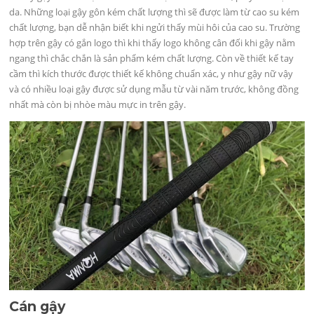
da. Những loại gậy gôn kém chất lượng thì sẽ được làm từ cao su kém
chất lượng, bạn dễ nhận biết khi ngửi thấy mùi hôi của cao su. Trường
hợp trên gậy có gắn logo thì khi thấy logo không cân đối khi gậy nằm
ngang thì chắc chắn là sản phẩm kém chất lượng. Còn về thiết kế tay
cầm thì kích thước được thiết kế không chuẩn xác, y như gậy nữ vậy
và có nhiều loại gậy được sử dụng mẫu từ vài năm trước, không đồng
nhất mà còn bị nhòe màu mực in trên gậy.
Cán gậy