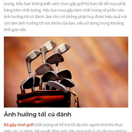
lượng. Nếu bạn không biết cách chọn gậy golf thì bạn rất dễ mua phải
hàng kém chất lượng. Việc bạn mua gậy kém chất lượng sẽ phần nào
ảnh hưởng tới cú đánh, làm cho nó không phát huy được hiệu quả mà
còn làm ảnh hưởng tới sức khỏe của bạn, nếu sử dụng trong khoảng
thời gian dài.
Ảnh hưởng tới cú đánh
Bộ gậy chơi golf
chất lượng sẽ hỗ trợ tối đa cho người chơi khi thực
hiện các cú đánh. Để quyết định một gậy chơi golf có chuẩn hay không