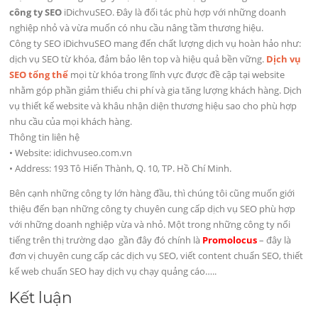
công ty SEO
iDichvuSEO. Đây là đối tác phù hợp với những doanh
nghiệp nhỏ và vừa muốn có nhu cầu nâng tầm thương hiệu.
Công ty SEO iDichvuSEO mang đến chất lượng dịch vụ hoàn hảo như:
dịch vụ SEO từ khóa, đảm bảo lên top và hiệu quả bền vững.
Dịch vụ
SEO tổng thể
mọi từ khóa trong lĩnh vực được đề cập tại website
nhằm góp phần giảm thiểu chi phí và gia tăng lượng khách hàng. Dịch
vụ thiết kế website và khâu nhận diện thương hiệu sao cho phù hợp
nhu cầu của mọi khách hàng.
Thông tin liên hệ
• Website: idichvuseo.com.vn
• Address: 193 Tô Hiến Thành, Q. 10, TP. Hồ Chí Minh.
Bên cạnh những công ty lớn hàng đầu, thì chúng tôi cũng muốn giới
thiệu đến bạn những công ty chuyên cung cấp dịch vụ SEO phù hợp
với những doanh nghiệp vừa và nhỏ. Một trong những công ty nổi
tiếng trên thị trường dạo gần đây đó chính là
Promolocus
– đây là
đơn vị chuyên cung cấp các dịch vụ SEO, viết content chuẩn SEO, thiết
kế web chuẩn SEO hay dịch vụ chạy quảng cáo…..
Kết luận