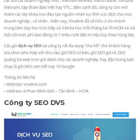
các đối tác doanh nghiệp như : Vietnam Airlines, Viettin Bank, Yamaha
Vietnam, tập đoàn Bảo Việt hay VTC…Bên cạnh đó, công ty còn mở
thêm các lớp khóa học đào tạo nguồn nhân lực lĩnh vực SEO cho mọi
doanh nghiệp , cá nhân . Hiện nay, Vinalink đã sở hữu 3 chi nhánh
trung tâm dạy học trực tiếp và 3 khóa học mỗi tháng tại TP.HCM và Hà
Nội với mức phí dao động từ 1 triệu rưỡi đến 6 triệu tùy theo từng lớp.
Các gói
dịch vụ SEO
tại công ty rất đa dạng “tha hồ” cho khách hàng
lựa chọn phù hợp với nhu cầu: gói SEO cơ bản, gói SEO giá rẻ, SEO
quảng bá web trọn gói dành cho các doanh nghiệp, hay đặc trưng bán
chạy là gói SEO cam kết top 10 Google
Thông tin liên hệ
• Website: vinalink.com
• Address: 6 Phan Đình Giót – Tân Bình – HCM.
Công ty SEO DVS