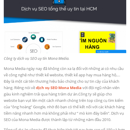
Công ty dịch vụ SEO uy tín Mona Media.
Mona Media ngày nay đã không còn xa lạ đối với những ai có nhu cầu
về công nghệ như thiết kế website, thiết kế app hay mua hàng hộ,…
Đây là một cái tên thương hiệu bảo chứng cho sự tin cậy của khách
hàng. Riêng nói về
dịch vụ SEO Mona Media
với đội ngũ nhân viên
giàu kinh nghiệm trải qua hàng trăm dự án.Công ty sẽ giúp cho
website bạn vụt lên một cách nhanh chóng trên top công cụ tìm kiếm
của “ông hoàng” Google, nhờ đó bạn có thể kết nối với các khách hàng
tiềm năng nhanh hơn mà không phải như “ mò kim đáy biển”. Dịch vụ
SEO của Mona Media được thành lập từ những năm đầu 2010.
Tổng số dự án công ty đã thực hiện tính tới nay hơn con số 150 và hơn