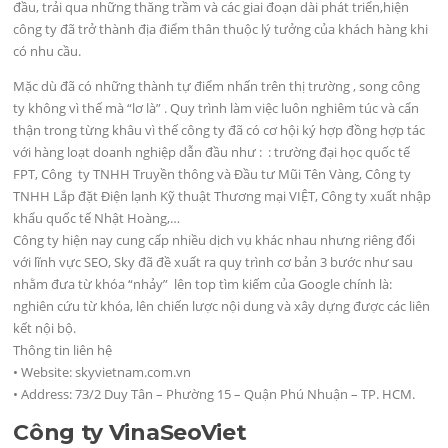
đầu, trải qua những thăng trầm và các giai đoạn dài phát triển,hiện
công ty đã trở thành địa điểm thân thuộc lý tưởng của khách hàng khi
có nhu cầu.
Mặc dù đã có những thành tự điểm nhấn trên thị trường , song công
ty không vì thế mà “lơ là” . Quy trình làm việc luôn nghiêm túc và cẩn
thận trong từng khâu vì thế công ty đã có cơ hội ký hợp đồng hợp tác
với hàng loạt doanh nghiệp dẫn đầu như : : trường đại học quốc tế
FPT, Công ty TNHH Truyền thông và Đầu tư Mũi Tên Vàng, Công ty
TNHH Lắp đặt Điện lạnh Kỹ thuật Thương mại VIỆT, Công ty xuất nhập
khẩu quốc tế Nhật Hoàng,…
Công ty hiện nay cung cấp nhiều dịch vụ khác nhau nhưng riêng đối
với lĩnh vực SEO, Sky đã đề xuất ra quy trình cơ bản 3 bước như sau
nhằm đưa từ khóa “nhảy” lên top tìm kiếm của Google chính là:
nghiên cứu từ khóa, lên chiến lược nội dung và xây dựng được các liên
kết nội bộ.
Thông tin liên hệ
• Website: skyvietnam.com.vn
• Address: 73/2 Duy Tân – Phường 15 – Quận Phú Nhuận – TP. HCM.
Công ty VinaSeoViet