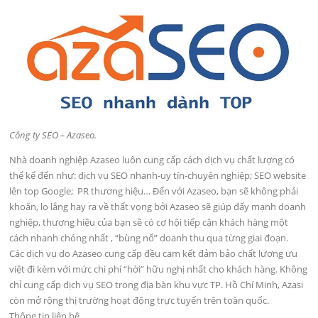
Công ty SEO – Azaseo.
Nhà doanh nghiệp Azaseo luôn cung cấp cách dịch vụ chất lượng có
thể kể đến như: dịch vụ SEO nhanh-uy tín-chuyên nghiệp; SEO website
lên top Google; PR thương hiệu… Đến với Azaseo, bạn sẽ không phải
khoăn, lo lắng hay ra về thất vọng bởi Azaseo sẽ giúp đẩy mạnh doanh
nghiệp, thương hiệu của bạn sẽ có cơ hội tiếp cận khách hàng một
cách nhanh chóng nhất , “bùng nổ” doanh thu qua từng giai đoạn.
Các dịch vụ do Azaseo cung cấp đều cam kết đảm bảo chất lượng ưu
việt đi kèm với mức chi phí “hời” hữu nghị nhất cho khách hàng. Không
chỉ cung cấp dịch vụ SEO trong địa bàn khu vực TP. Hồ Chí Minh, Azasi
còn mở rộng thị trường hoạt động trực tuyến trên toàn quốc.
Thông tin liên hệ