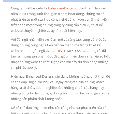
Công ty thiết kế website
Enhanced-Designs
được thành lập vào
năm 2010, trong suốt thời gian 8 năm hoạt động, chúng tôi đã
phát triển từ một start-up công nghệ với chỉ vỏn vẹn 3 nhân viên
trở thành một trong những công ty cung cấp dịch vụ thiết kế
website chuyên nghiệp và uy tín nhất hiện nay.
Với đội ngũ nhân viên trẻ, đam mê và sáng tạo, cùng với việc áp
dụng những công nghệ tiên tiến và mạnh mẽ trong thiết kế
website như ngôn ngữ .NET,
PHP
, HTML5, CSS3,… Chúng tôi đã
tạo ra những sản phẩm độc đáo, giúp nhiều doanh nghiệp sở hữu
được những website chất lượng cao với đầy đủ tính năng những
chi phí rất hợp lý.
Hiện nay, Enhanced-Designs vẫn đang không ngừng phát triển để
có thể đáp ứng được nhu cầu ngày càng cao của những khách
hàng là tổ chức, doanh nghiệp lớn, những chuỗi của hàng hay
những công ty đa quốc gia, chúng tôi luôn nổ lực và cố gắn tạo ta
những sản phẩm chất lượng nhất.
Để có thể đáp ứng được nhu cầu cũng như sự phát triển của xã
hội, quy mô của công ty cũng cần mở rộng theo, hiện nay chúng